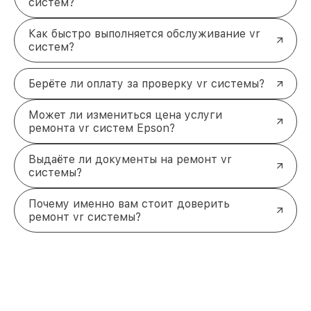
систем?
отношение к вашему устройству. Чтобы начать
обслуживание, свяжитесь с нами по телефону или
Как быстро выполняется обслуживание vr
посетите наш офис. Не упустите возможность
систем?
вернуть своей VR системе идеальную
работоспособность!
Контакты:
+7 (495) 152-68-30, улица Сущёвский
Берёте ли оплату за проверку vr системы?
Вал, 5с1
Может ли измениться цена услуги
ремонта vr систем Epson?
Выдаёте ли документы на ремонт vr
системы?
Почему именно вам стоит доверить
ремонт vr системы?