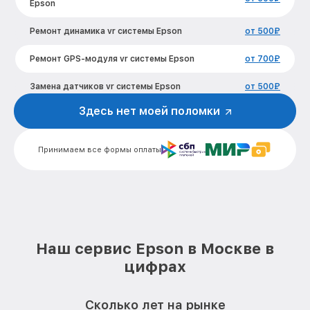
Epson
Ремонт динамика vr системы Epson
от 500₽
Ремонт GPS-модуля vr системы Epson
от 700₽
Замена датчиков vr системы Epson
от 500₽
Здесь нет моей поломки
Замена камеры позиционирования vr
от 500₽
системы Epson
Принимаем все формы оплаты
Корпусный ремонт (замена резинок,
от 1000₽
креплений, кнопок) vr системы Epson
Замена платы управления vr системы
от 500₽
Epson
Замена датчиков управления, высоты,
от 500₽
движения vr системы Epson
Наш сервис Epson в Москве в
цифрах
Замена дисплея (экрана) vr системы
от 1500₽
Epson
Замена микрофона vr системы Epson
от 500₽
Сколько лет на рынке