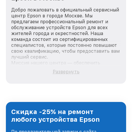
Добро пожаловать в официальный сервисный
центр Epson в городе Москве. Мы
предлагаем профессиональный ремонт и
обслуживание устройств Epson для всех
жителей города и окрестностей. Наша
команда состоит из сертифицированных
специалистов, которые постоянно повышают
свою квалификацию, чтобы предоставить вам
лучший сервис.
Миссия нашего центра — обеспечить
качественный и доступный ремонт для
Развернуть
каждого пользователя продукции Epson, вне
зависимости от сложности поломки. Мы
стремимся к тому, чтобы каждый клиент был
удовлетворен скоростью и качеством
предоставляемых услуг. Наша цель — стать
лучшим сервисным центром Epson в городе
Москве, постоянно повышая уровень доверия
Скидка -25% на ремонт
и лояльности наших клиентов.
любого устройства Epson
По предварительной записи с сайта,