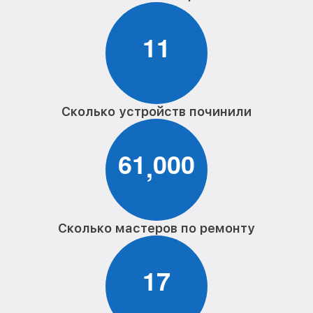
Замена контроллера vr системы Epson
от 700₽
1
1
Ремонт или замена магнитомера vr
от 500₽
системы Epson
Сколько устройств починили
6
1
0
0
0
,
Сколько мастеров по ремонту
1
7