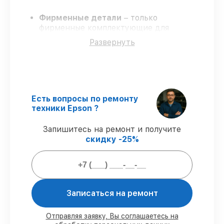
Фирменные детали
– только
фирменные комплектующие для
восстановления vr систем.
Развернуть
Квалифицированные специалисты
–
обучение и сертификация подтверждают
уровень мастерства.
Точные сроки выполнения
– все работы
выполняются в оговоренные сроки.
Официальная гарантия
–
Есть вопросы по ремонту
восстановление с полным гарантийным
техники Epson ?
сопровождением.
Запишитесь на ремонт и получите
скидку -25%
Что мы гарантируем при починке vr
систем:
80%
работ выполняем в присутствии
Записаться на ремонт
владельца
90%
запчастей имеются в наличии,
остальные доступны в кратчайшие сроки
Отправляя заявку, Вы соглашаетесь на