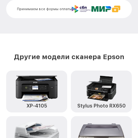
Принимаем все формы оплаты
Ремонт системы автоподачи
документов (ADF) Perfection V750 Pro
от 2500₽
J221A Epson
Замена USB-порта Perfection V750 Pro
от 1200₽
J221A Epson
Перепрошивка устройства Perfection
от 1500₽
V750 Pro J221A Epson
Другие модели сканера Epson
Замена лампы подсветки Perfection
от 1500₽
V750 Pro J221A Epson
Замена кнопок управления Perfection
от 1000₽
V750 Pro J221A Epson
Замена шлейфа Perfection V750 Pro
от 1200₽
J221A Epson
XP-4105
Stylus Photo RX650
Чистка оптической системы Perfection
от 1200₽
V750 Pro J221A Epson
Ремонт разъема питания Perfection
от 1500₽
V750 Pro J221A Epson