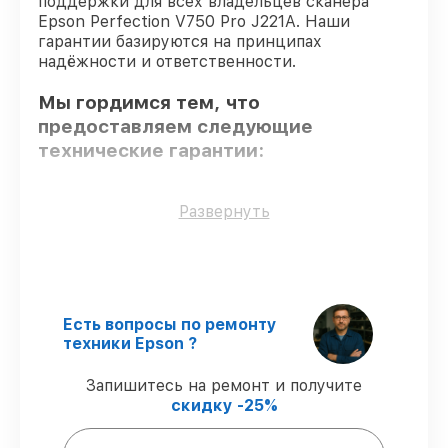
поддержки для всех владельцев сканера
Epson Perfection V750 Pro J221A. Наши
гарантии базируются на принципах
надёжности и ответственности.
Мы гордимся тем, что
предоставляем следующие
технические гарантии:
Использование оригинальных
Развернуть
запчастей
– только подлинные
комплектующие.
Квалифицированные специалисты
–
мастера проходят строгий отбор и
регулярное обучение.
Есть вопросы по ремонту
Выполнение работ вовремя
–
техники Epson ?
гарантируем завершение работ без
задержек.
Запишитесь на ремонт и получите
Гарантийное обслуживание
–
скидку -25%
обслуживаем сканеров всегда со
строгим соблюдением гарантийных
обязательств.