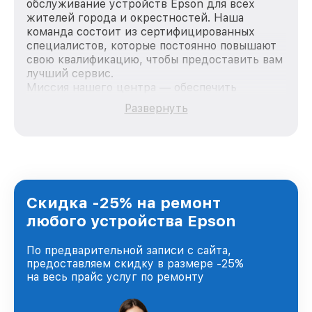
обслуживание устройств Epson для всех
жителей города и окрестностей. Наша
команда состоит из сертифицированных
специалистов, которые постоянно повышают
свою квалификацию, чтобы предоставить вам
лучший сервис.
Миссия нашего центра — обеспечить
качественный и доступный ремонт для
Развернуть
каждого пользователя продукции Epson, вне
зависимости от сложности поломки. Мы
стремимся к тому, чтобы каждый клиент был
удовлетворен скоростью и качеством
предоставляемых услуг. Наша цель — стать
лучшим сервисным центром Epson в городе
Москве, постоянно повышая уровень доверия
Скидка -25% на ремонт
и лояльности наших клиентов.
любого устройства Epson
По предварительной записи с сайта,
предоставляем скидку в размере -25%
на весь прайс услуг по ремонту