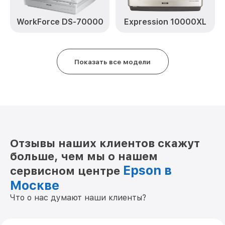
Ремонт или замена платы управления
WorkForce DS-70000
Expression 10000XL
от 3000₽
Perfection V750 Pro J221A Epson
Чистка стекла сканера Perfection V750
от 800₽
Pro J221A Epson
Показать все модели
Ремонт или замена датчика
изображения (CIS/CCD) Perfection V750
от 2500₽
Pro J221A Epson
Замена лампы сканирования Perfection
от 1800₽
V750 Pro J221A Epson
Отзывы наших клиентов скажут
больше, чем мы о нашем
Epson в
сервисном центре
Москве
Что о нас думают наши клиенты?