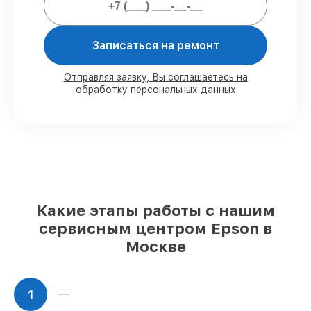
Мы гарантируем:
Записаться на ремонт
80%
работ с возможностью
Отправляя заявку, Вы соглашаетесь на
обработку персональных данных
присутствовать
90%
комплектующих для сканеров на
складе или быстро поставляются
Оригинальные запчасти и
качественные реплики на ваш выбор
–
с учётом всех запросов
85%
работ за 1–2 часа, при немедленном
начале работ
Какие этапы работы с нашим
сервисным центром Epson в
Москве
1