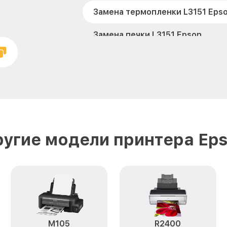
Замена термопленки L3151 Eps
Замена печки L3151 Epson
Замена печатной головки L3151
Замена каретки L3151 Epson
Замена Wi-Fi L3151 Epson
Замена вала L3151 Epson
угие модели принтера Ep
M105
R2400