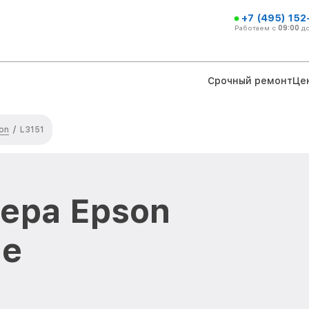
+7 (495) 152
Работаем с
09:00
д
Срочный ремонт
Це
on
/
L3151
ера Epson
ве