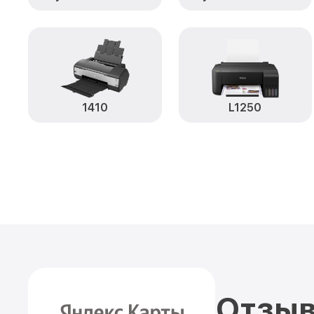
1410
L1250
Отзыв